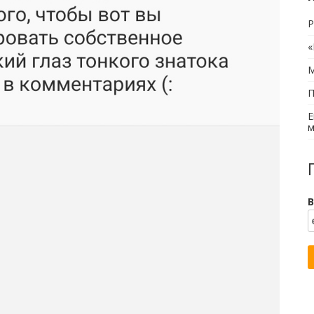
Р
«
М
П
Е
м
В