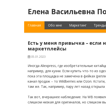
Елена Васильевна По
Главная
Обо мне
Маркетинг
Тренды
Есть у меня привычка – если н
маркетплейсы
05.01.2023
Иногда Aliexpress, где изобретательные китай
например, для кухни. Если купить что-то из од
пока эта площадка не замечена в фейках (репли
канал продаж – то Wildberries или Ozon. Кстат
там же. Так, например, пару лет назад открыла
Так вот, вчерашнее наблюдение. На WB появил
слишком низкая для оригиналов, но слишком вы