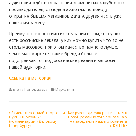
аудитории ждёт возвращения знаменитых зарубежных
производителей, отсюда и ажиотаж по поводу
открытия бывших магазинов Zara. А другая часть уже
нашла им замену.
Преимущество российских компаний в том, что у них
есть российские лекала, у них можно купить что-то не
столь массовое. При этом качество намного лучше,
чем в массмаркете, такие бренды больше
подстраиваются под российские реалии и запросы
нашей аудитории.
Ссылка на материал
Елена Пономарева
Маркетинг
Навигация
Зачем в век онлайн-торговли
Как руководителю развиваться в
нужны шоурумы?
новой реальности? (приглашаю
по
(комментарий «Деловому
на заседание нашего комитета
Петербургу»)
в ЛОТПП)
записям