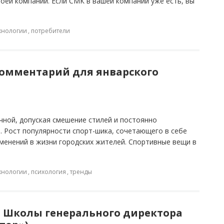
оей компании. Если СМК в вашей компании уже есть, вы
ехнологии
,
потребители
комментарий для январского
чной, допуская смешение стилей и постоянно
. Рост популярности спорт-шика, сочетающего в себе
зменений в жизни городских жителей. Спортивные вещи в
ехнологии
,
психология
,
тренды
я Школы генерального директора