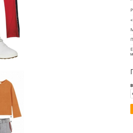
Р
«
М
П
Е
м
В