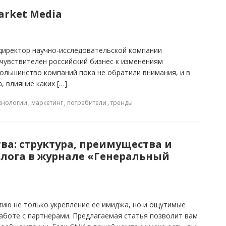
rket Media
директор научно-исследовательской компании
чувствителен российский бизнес к изменениям
большинство компаний пока не обратили внимания, и в
, влияние каких […]
ехнологии
,
маркетинг
,
потребители
,
тренды
а: структура, преимущества и
блога в журнале «Генеральный
ию не только укрепление ее имиджа, но и ощутимые
аботе с партнерами. Предлагаемая статья позволит вам