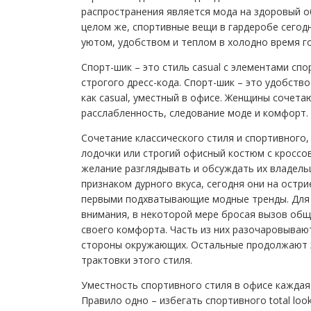
распространения является мода на здоровый об
целом же, спортивные вещи в гардеробе сегодн
уютом, удобством и теплом в холодно время го
Спорт-шик – это стиль casual с элементами сп
строгого дресс-кода. Спорт-шик – это удобст
как casual, уместный в офисе. Женщины сочет
расслабленность, следование моде и комфорт.
Сочетание классического стиля и спортивного,
лодочки или строгий офисный костюм с кроссо
желание разглядывать и обсуждать их владель
признаком дурного вкуса, сегодня они на ост
первыми подхватывающие модные тренды. Для н
внимания, в некоторой мере бросая вызов общ
своего комфорта. Часть из них разочаровывают
стороны окружающих. Остальные продолжают э
трактовки этого стиля.
Уместность спортивного стиля в офисе каждая
Правило одно – избегать спортивного total loo