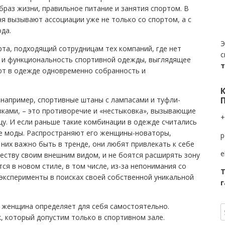
раз жизни, правильное питание и занятия спортом. В
я вызывают ассоциации уже не только со спортом, а с
да.
Э
орта, подходящий сотрудницам тех компаний, где нет
с
во и функциональность спортивной одежды, выглядящее
ают в одежде одновременно собранность и
 например, спортивные штаны с лампасами и туфли-
вками, – это противоречие и «нестыковка», вызывающие
+
цу. И если раньше такие комбинации в одежде считались
рие моды. Распространяют его женщины-новаторы,
p
их важно быть в тренде, они любят привлекать к себе
e
еству своим внешним видом, и не боятся расширять зону
ся в новом стиле, в том числе, из-за непонимания со
Т
ксперименты в поисках своей собственной уникальной
г
 женщина определяет для себя самостоятельно.
k, который допустим только в спортивном зале.