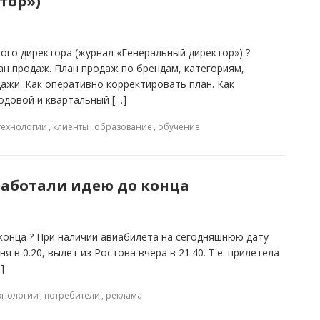
тор»)
ого директора (журнал «Генеральный директор») ?
продаж. План продаж по брендам, категориям,
ажи. Как оперативно корректировать план. Как
одовой и квартальный […]
технологии
,
клиенты
,
образование
,
обучение
работали идею до конца
конца ? При наличии авиабилета на сегодняшнюю дату
я в 0.20, вылет из Ростова вчера в 21.40. Т.е. прилетела
]
ехнологии
,
потребители
,
реклама