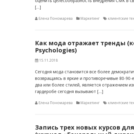
оценить целесообразность внедрения СМК в св
[…]
Елена Пономарева
Маркетинг
клиентские т
Как мода отражает тренды (
Psуchologies)
15.11.2018
Сегодня мода становится все более демократи
возвращаясь в яркие и противоречивые 80-90-е
два или более стилей, является отражением и
гардеробе сегодня вызывают […]
Елена Пономарева
Маркетинг
клиентские т
Запись трех новых курсов дл