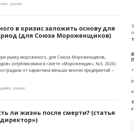
тинг
,
рынки
Э
ого в кризис заложить основу для
с
ериод (для Союза Мороженщиков)
ную рынку мороженого, для Союза Мороженщиков,
дов» (опубликована в газете «Мороженщик», №3, 2020)
+
пострадали от карантина меньше многих предприятий –
p
щевка
,
рынки
e
Т
г
сть ли жизнь после смерти? (статья
директор»)