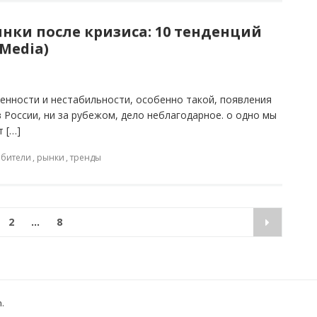
нки после кризиса: 10 тенденций
tMedia)
ленности и нестабильности, особенно такой, появления
в России, ни за рубежом, дело неблагодарное. о одно мы
т […]
ебители
,
рынки
,
тренды
2
…
8
h
.