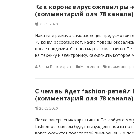
Как коронавирус оживил рын
(комментарий для 78 канала)
21.05.2020
Накануне режима самоизоляции предусмотрите
78 канал рассказывает, какие товары оказалис
после пандемии. С конца марта в магазинах П
на технику и электронику, объяснить которое 
Елена Пономарева
Маркетинг
маркетинг
,
ры
С чем выйдет fashion-ретейл
(комментарий для 78 канала)
20.05.2020
После завершения карантина в Петербурге мог
fashion-ретейлеры будут вынуждены пойти по 
вовсе окажутся под угрозой вымирания. До по