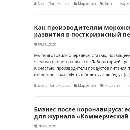
Елена Пономарева
Маркетинг
бизнес
,
марке
Как производителям морожен
развития в посткризисный п
08.06.2020
Мы подготовили очередную статью, посвящен
членом которого является «Лабораторией трен
К счастью, производители продуктов питания 
известная фраза «Есть и болеть люди будут […]
Елена Пономарева
Маркетинг
маркетинг
,
пи
Бизнес после коронавируса: е
для журнала «Коммерческий 
28.05.2020