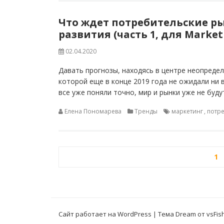
Что ждет потребительские ры
развития (часть 1, для Marke
02.04.2020
Давать прогнозы, находясь в центре неопреде
которой еще в конце 2019 года не ожидали ни 
все уже поняли точно, мир и рынки уже не буду
Елена Пономарева
Тренды
маркетинг
,
потр
Пагинация
1
записей
Сайт работает на WordPress
|
Тема Dream от
vsFis