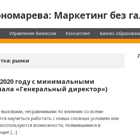
номарева: Маркетинг без га
Управление бизнесом
Консалтинг
Бизнес-образован
тка:
рынки
 2020 году с минимальными
нала «Генеральный директор»)
с вызовами, несравнимыми по влиянию со всеми
ся научиться работать с новых сложных условиях или
 воспользуются возможности, появившимися в
ющие […]