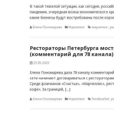
В такой тяжелой ситуации, как сегодня, россий
пандемия, очередная волна экономического кри
какие бизнесы будут востребованы после корона
Елена Пономарева
Маркетинг
маркетинг
,
ры
Рестораторы Петербурга мост
(комментарий для 78 канала)
23.05.2020
Елена Пономарева дала 78 каналу комментарий
сети начинают договариваться с рестораторами
Среди флагманов «Счастье», «Марчеллис», рес
кофе». За границей, […]
Елена Пономарева
Маркетинг
foodmarket
,
р