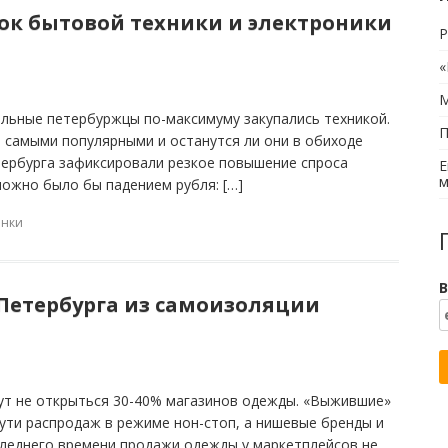
ок бытовой техники и электроники
Р
«
М
льные петербуржцы по-максимуму закупались техникой.
П
ь самыми популярными и останутся ли они в обиходе
етербурга зафиксировали резкое повышение спроса
Е
м
можно было бы падением рубля: […]
нки
В
 Петербурга из самоизоляции
ут не открыться 30-40% магазинов одежды. «Выжившие»
пути распродаж в режиме нон-стоп, а нишевые бренды и
следнего времени продажи одежды у маркетплейсов не