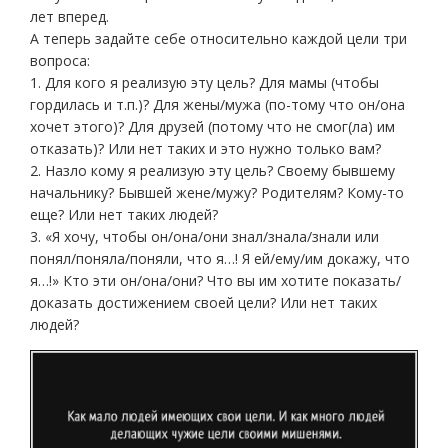
лет вперед.
А теперь задайте себе относительно каждой цели три
вопроса:
1. Для кого я реализую эту цель? Для мамы (чтобы
гордилась и т.п.)? Для жены/мужа (по-тому что он/она
хочет этого)? Для друзей (потому что не смог(ла) им
отказать)? Или нет таких и это нужно только вам?
2. Назло кому я реализую эту цель? Своему бывшему
начальнику? Бывшей жене/мужу? Родителям? Кому-то
еще? Или нет таких людей?
3. «Я хочу, чтобы он/она/они знал/знала/знали или
понял/поняла/поняли, что я…! Я ей/ему/им докажу, что
я…!» Кто эти он/она/они? Что вы им хотите показать/
доказать достижением своей цели? Или нет таких
людей?