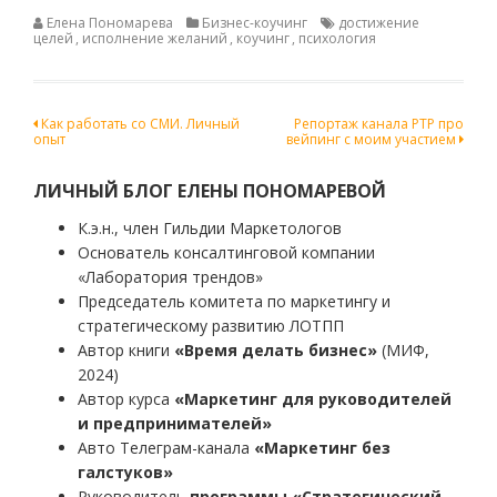
Елена Пономарева
Бизнес-коучинг
достижение
целей
,
исполнение желаний
,
коучинг
,
психология
Навигация
Как работать со СМИ. Личный
Репортаж канала РТР про
опыт
вейпинг с моим участием
по
записям
ЛИЧНЫЙ БЛОГ ЕЛЕНЫ ПОНОМАРЕВОЙ
К.э.н., член Гильдии Маркетологов
Основатель консалтинговой компании
«Лаборатория трендов»
Председатель комитета по маркетингу и
стратегическому развитию ЛОТПП
Автор книги
«Время делать бизнес»
(МИФ,
2024)
Автор курса
«Маркетинг для руководителей
и предпринимателей»
Авто Телеграм-канала
«Маркетинг без
галстуков»
Руководитель
программы «Стратегический