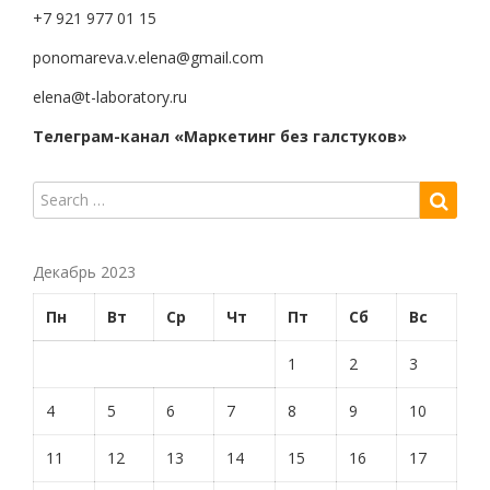
+7 921 977 01 15
ponomareva.v.elena@gmail.com
elena@t-laboratory.ru
Телеграм-канал «Маркетинг без галстуков»
Декабрь 2023
Пн
Вт
Ср
Чт
Пт
Сб
Вс
1
2
3
4
5
6
7
8
9
10
11
12
13
14
15
16
17