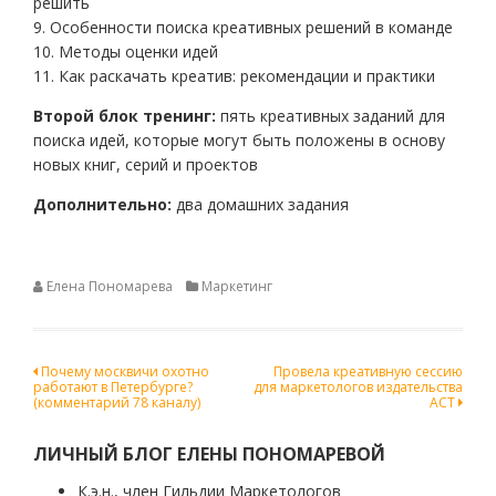
решить
9. Особенности поиска креативных решений в команде
10. Методы оценки идей
11. Как раскачать креатив: рекомендации и практики
Второй блок тренинг:
пять креативных заданий для
поиска идей, которые могут быть положены в основу
новых книг, серий и проектов
Дополнительно:
два домашних задания
Елена Пономарева
Маркетинг
Навигация
Почему москвичи охотно
Провела креативную сессию
работают в Петербурге?
для маркетологов издательства
по
(комментарий 78 каналу)
АСТ
записям
ЛИЧНЫЙ БЛОГ ЕЛЕНЫ ПОНОМАРЕВОЙ
К.э.н., член Гильдии Маркетологов