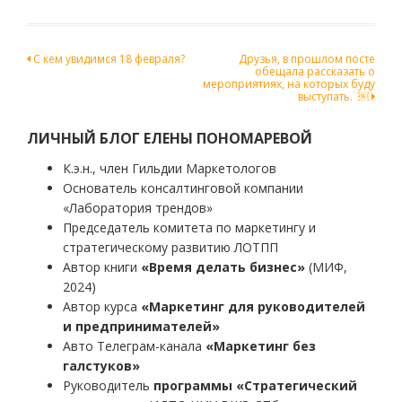
Навигация
С кем увидимся 18 февраля?
Друзья, в прошлом посте
обещала рассказать о
по
мероприятиях, на которых буду
выступать. ￼
записям
ЛИЧНЫЙ БЛОГ ЕЛЕНЫ ПОНОМАРЕВОЙ
К.э.н., член Гильдии Маркетологов
Основатель консалтинговой компании
«Лаборатория трендов»
Председатель комитета по маркетингу и
стратегическому развитию ЛОТПП
Автор книги
«Время делать бизнес»
(МИФ,
2024)
Автор курса
«Маркетинг для руководителей
и предпринимателей»
Авто Телеграм-канала
«Маркетинг без
галстуков»
Руководитель
программы «Стратегический