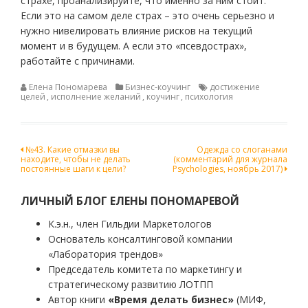
страхе, проанализируйте, что именно за ним стоит.
Если это на самом деле страх – это очень серьезно и
нужно нивелировать влияние рисков на текущий
момент и в будущем. А если это «псевдострах»,
работайте с причинами.
Елена Пономарева
Бизнес-коучинг
достижение
целей
,
исполнение желаний
,
коучинг
,
психология
Навигация
№43. Какие отмазки вы
Одежда со слоганами
находите, чтобы не делать
(комментарий для журнала
по
постоянные шаги к цели?
Psychologies, ноябрь 2017)
записям
ЛИЧНЫЙ БЛОГ ЕЛЕНЫ ПОНОМАРЕВОЙ
К.э.н., член Гильдии Маркетологов
Основатель консалтинговой компании
«Лаборатория трендов»
Председатель комитета по маркетингу и
стратегическому развитию ЛОТПП
Автор книги
«Время делать бизнес»
(МИФ,