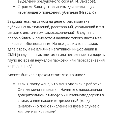
выделении желудочного сока (А. И. Захаров).
Страх мобилизует организм для реализации
избегающего поведения, убегания (Изард К.)
Задумайтесь, на самом ли деле страх экзамена,
публичных выступлений, расставаний, увольнений и т.п.
связан с инстинктом самосохранения? В случае с
автомобилем и самолетом наличие такого инстинкта
является обоснованным. Но всегда ли это на самом
деле страх, а не влияние негативной информации в
СМИ (в случае с самолетами) или нежелание выглядеть
глупо во время неумелой парковки или перестраивания
из ряда в ряд?
Может быть за страхом стоит что-то иное?
«Как я скажу жене, что меня уволили с работы?
Она же меня запилит» – Начните с налаживания
доверительной атмосферы и взаимоподдержки в
семье, а еще накопите «резервный фонд»
(аналогично про отчисление из вуза в случае с
детьми и родителями)