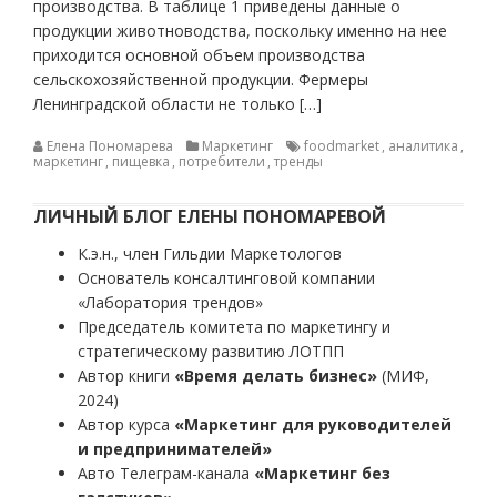
производства. В таблице 1 приведены данные о
продукции животноводства, поскольку именно на нее
приходится основной объем производства
сельскохозяйственной продукции. Фермеры
Ленинградской области не только […]
Елена Пономарева
Маркетинг
foodmarket
,
аналитика
,
маркетинг
,
пищевка
,
потребители
,
тренды
ЛИЧНЫЙ БЛОГ ЕЛЕНЫ ПОНОМАРЕВОЙ
К.э.н., член Гильдии Маркетологов
Основатель консалтинговой компании
«Лаборатория трендов»
Председатель комитета по маркетингу и
стратегическому развитию ЛОТПП
Автор книги
«Время делать бизнес»
(МИФ,
2024)
Автор курса
«Маркетинг для руководителей
и предпринимателей»
Авто Телеграм-канала
«Маркетинг без