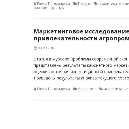
Елена Пономарева
Тренды
аналитика
,
иссл
развитие
,
тренды
Маркетинговое исследовани
привлекательности агропро
09.09.2017
Статья в журнале Проблемы современной экономи
представлены результаты кабинетного маркети
оценки состояния инвестиционной привлекате
Приведены результаты анализа текущего состо
Елена Пономарева
Маркетинг
аналитика
,
ис