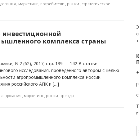
едования
,
маркетинг
,
потребители
,
рынки
,
стратегическое
Э
е инвестиционной
с
мышленного комплекса страны
ки, N 2 (62), 2017, стр. 139 — 142 В статье
нгового исследования, проведенного автором с целью
+
льности агропромышленного комплекса России.
p
яния российского АПК и […]
e
следования
,
маркетинг
,
рынки
,
тренды
Т
г