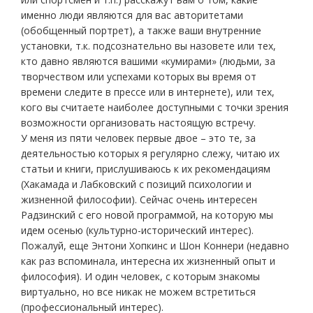
именно люди являются для вас авторитетами
(обобщенный портрет), а также ваши внутренние
установки, т.к. подсознательно вы назовете или тех,
кто давно являются вашими «кумирами» (людьми, за
творчеством или успехами которых вы время от
времени следите в прессе или в интернете), или тех,
кого вы считаете наиболее доступными с точки зрения
возможности организовать настоящую встречу.
У меня из пяти человек первые двое – это те, за
деятельностью которых я регулярно слежу, читаю их
статьи и книги, прислушиваюсь к их рекомендациям
(Хакамада и Лабковский с позиций психологии и
жизненной философии). Сейчас очень интересен
Радзинский с его новой программой, на которую мы
идем осенью (культурно-исторический интерес).
Пожалуй, еще Энтони Хопкинс и Шон Коннери (недавно
как раз вспоминала, интересна их жизненный опыт и
философия). И один человек, с которым знакомы
виртуально, но все никак не можем встретиться
(профессиональный интерес).