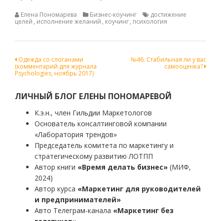
Елена Пономарева
Бизнес-коучинг
достижение
целей
,
исполнение желаний
,
коучинг
,
психология
Навигация
Одежда со слоганами
№46. Стабильная ли у вас
(комментарий для журнала
самооценка?
по
Psychologies, ноябрь 2017)
записям
ЛИЧНЫЙ БЛОГ ЕЛЕНЫ ПОНОМАРЕВОЙ
К.э.н., член Гильдии Маркетологов
Основатель консалтинговой компании
«Лаборатория трендов»
Председатель комитета по маркетингу и
стратегическому развитию ЛОТПП
Автор книги
«Время делать бизнес»
(МИФ,
2024)
Автор курса
«Маркетинг для руководителей
и предпринимателей»
Авто Телеграм-канала
«Маркетинг без