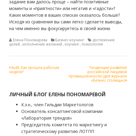
задание вам далось проще – найти позитивные
моменты и «приятности» или негатив и «гадости»?
Каких моментов в ваших списках оказалось больше?
Исходя из сравнения вы сами легко сделаете выводы,
на чем именно вы фокусируетесь в своей жизни.
Елена Пономарева
Бизнес-коучинг
достижение
целей
,
исполнение желаний
,
коучинг
,
психология
Навигация
№49. Как прошла рабочая
Тенденции развития
неделя?
российской пищевой
по
промышленности (для журнала
«Бизнес столицы»)
записям
ЛИЧНЫЙ БЛОГ ЕЛЕНЫ ПОНОМАРЕВОЙ
К.э.н., член Гильдии Маркетологов
Основатель консалтинговой компании
«Лаборатория трендов»
Председатель комитета по маркетингу и
стратегическому развитию ЛОТПП