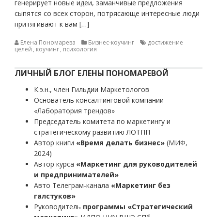
генерирует новые идеи, заманчивые предложения
сыпятся со всех сторон, потрясающе интересные люди
притягивают к вам […]
Елена Пономарева
Бизнес-коучинг
достижение
целей
,
коучинг
,
психология
ЛИЧНЫЙ БЛОГ ЕЛЕНЫ ПОНОМАРЕВОЙ
К.э.н., член Гильдии Маркетологов
Основатель консалтинговой компании
«Лаборатория трендов»
Председатель комитета по маркетингу и
стратегическому развитию ЛОТПП
Автор книги
«Время делать бизнес»
(МИФ,
2024)
Автор курса
«Маркетинг для руководителей
и предпринимателей»
Авто Телеграм-канала
«Маркетинг без
галстуков»
Руководитель
программы «Стратегический