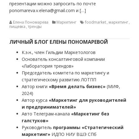
презентации можно запросить по почте
ponomareva.v.elena@gmail.com и […]
Елена Пономарева
Маркетинг
foodmarket
,
маркетинг
,
пищевка
,
тренды
ЛИЧНЫЙ БЛОГ ЕЛЕНЫ ПОНОМАРЕВОЙ
К.э.н., член Гильдии Маркетологов
Основатель консалтинговой компании
«Лаборатория трендов»
Председатель комитета по маркетингу и
стратегическому развитию ЛОТПП
Автор книги
«Время делать бизнес»
(МИФ,
2024)
Автор курса
«Маркетинг для руководителей
и предпринимателей»
Авто Телеграм-канала
«Маркетинг без
галстуков»
Руководитель
программы «Стратегический
маркетинг»
ИДПО НИУ ВШЭ СПб