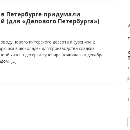
 в Петербурге придумали
 (для «Делового Петербурга»)
Э
с
оводу нового питерского десерта и сувенира В
орюшка в шоколаде» для производства сладких
 необычного десерта-сувенира появилась в декабре
дом. […]
+
p
e
Т
г