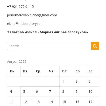
+7 921 977 01 15
ponomareva.v.elena@gmail.com
elena@t-laboratory.ru
Телеграм-канал «Маркетинг без галстуков»
Август 2025
Пн
Вт
Ср
Чт
Пт
Сб
Вс
1
2
3
4
5
6
7
8
9
10
11
12
13
14
15
16
17