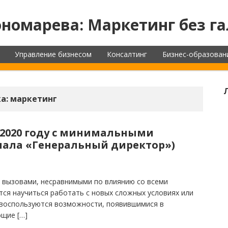
номарева: Маркетинг без га
Управление бизнесом
Консалтинг
Бизнес-образован
а:
маркетинг
 2020 году с минимальными
нала «Генеральный директор»)
с вызовами, несравнимыми по влиянию со всеми
ся научиться работать с новых сложных условиях или
 воспользуются возможности, появившимися в
ющие […]