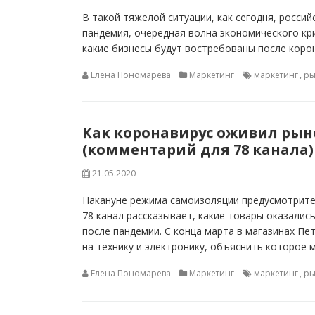
В такой тяжелой ситуации, как сегодня, россий
пандемия, очередная волна экономического кри
какие бизнесы будут востребованы после корона
Елена Пономарева
Маркетинг
маркетинг
,
ры
Как коронавирус оживил рын
(комментарий для 78 канала)
21.05.2020
Накануне режима самоизоляции предусмотрите
78 канал рассказывает, какие товары оказалис
после пандемии. С конца марта в магазинах П
на технику и электронику, объяснить которое 
Елена Пономарева
Маркетинг
маркетинг
,
ры