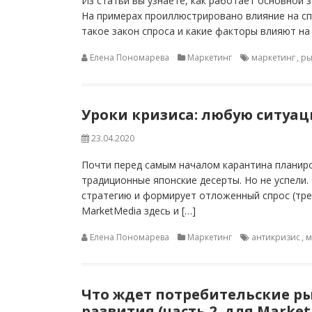
Из статьи вы узнаете, как работает основной 
На примерах проиллюстрировано влияние на сп
такое закон спроса и какие факторы влияют на
Елена Пономарева
Маркетинг
маркетинг
,
ры
Уроки кризиса: любую ситуац
23.04.2020
Почти перед самым началом карантина планиро
традиционные японские десерты. Но не успели
стратегию и формирует отложенный спрос (трен
MarketMedia здесь и […]
Елена Пономарева
Маркетинг
антикризис
,
м
Что ждет потребительские ры
развития (часть 2, для Marke