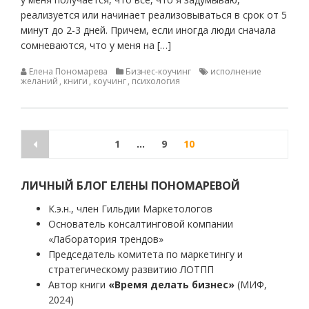
реализуется или начинает реализовываться в срок от 5
минут до 2-3 дней. Причем, если иногда люди сначала
сомневаются, что у меня на […]
Елена Пономарева
Бизнес-коучинг
исполнение
желаний
,
книги
,
коучинг
,
психология
Пагинация
1
…
9
10
записей
ЛИЧНЫЙ БЛОГ ЕЛЕНЫ ПОНОМАРЕВОЙ
К.э.н., член Гильдии Маркетологов
Основатель консалтинговой компании
«Лаборатория трендов»
Председатель комитета по маркетингу и
стратегическому развитию ЛОТПП
Автор книги
«Время делать бизнес»
(МИФ,
2024)