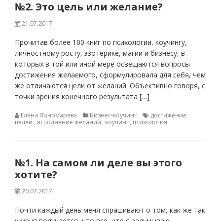
№2. Это цель или желание?
21.07.2017
Прочитав более 100 книг по психологии, коучингу,
личностному росту, эзотерике, магии и бизнесу, в
которых в той или иной мере освещаются вопросы
достижения желаемого, сформулировала для себя, чем
же отличаются цели от желаний. Объективно говоря, с
точки зрения конечного результата […]
Елена Пономарева
Бизнес-коучинг
достижение
целей
,
исполнение желаний
,
коучинг
,
психология
№1. На самом ли деле вы этого
хотите?
20.07.2017
Почти каждый день меня спрашивают о том, как же так
у меня получается, что все, что я задумываю,