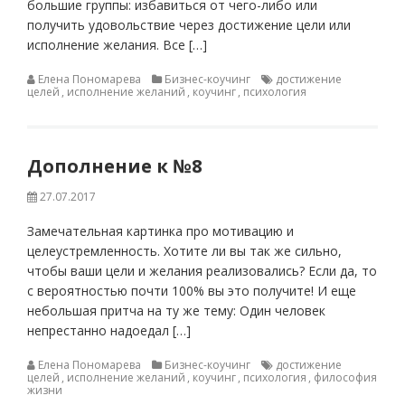
большие группы: избавиться от чего-либо или
получить удовольствие через достижение цели или
исполнение желания. Все […]
Елена Пономарева
Бизнес-коучинг
достижение
целей
,
исполнение желаний
,
коучинг
,
психология
Дополнение к №8
27.07.2017
Замечательная картинка про мотивацию и
целеустремленность. Хотите ли вы так же сильно,
чтобы ваши цели и желания реализовались? Если да, то
с вероятностью почти 100% вы это получите! И еще
небольшая притча на ту же тему: Один человек
непрестанно надоедал […]
Елена Пономарева
Бизнес-коучинг
достижение
целей
,
исполнение желаний
,
коучинг
,
психология
,
философия
жизни