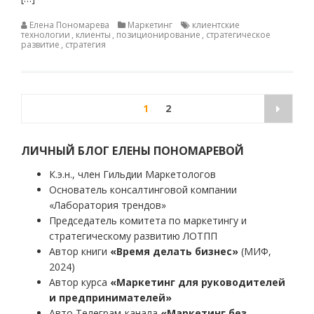
Елена Пономарева
Маркетинг
клиентские
технологии
,
клиенты
,
позиционирование
,
стратегическое
развитие
,
стратегия
Пагинация
1
2
записей
ЛИЧНЫЙ БЛОГ ЕЛЕНЫ ПОНОМАРЕВОЙ
К.э.н., член Гильдии Маркетологов
Основатель консалтинговой компании
«Лаборатория трендов»
Председатель комитета по маркетингу и
стратегическому развитию ЛОТПП
Автор книги
«Время делать бизнес»
(МИФ,
2024)
Автор курса
«Маркетинг для руководителей
и предпринимателей»
Авто Телеграм-канала
«Маркетинг без