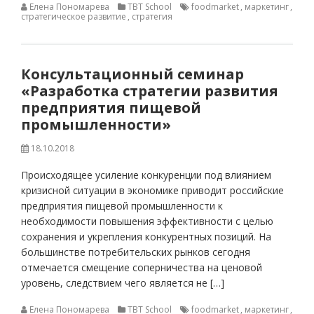
Елена Пономарева
TBT School
foodmarket
,
маркетинг
,
стратегическое развитие
,
стратегия
Консультационный семинар
«Разработка стратегии развития
предприятия пищевой
промышленности»
18.10.2018
Происходящее усиление конкуренции под влиянием
кризисной ситуации в экономике приводит российские
предприятия пищевой промышленности к
необходимости повышения эффективности с целью
сохранения и укрепления конкурентных позиций. На
большинстве потребительских рынков сегодня
отмечается смещение соперничества на ценовой
уровень, следствием чего является не […]
Елена Пономарева
TBT School
foodmarket
,
маркетинг
,